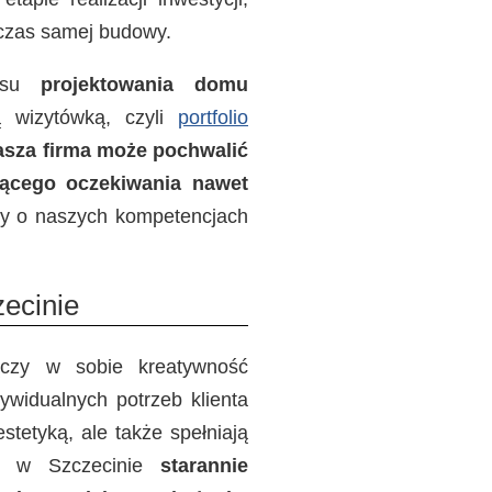
dczas samej budowy.
cesu
projektowania domu
 wizytówką, czyli
portfolio
asza firma może pochwalić
jącego oczekiwania nawet
my o naszych kompetencjach
ecinie
ączy w sobie kreatywność
ywidualnych potrzeb klienta
tetyką, ale także spełniają
ch w Szczecinie
starannie