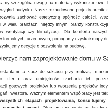
camy szczególną uwagę na materiały wykończeniowe, k
 wygląd budynku. Nasze rozbudowane projekty architek
pozwala zachować estetyczną spójność całości. Wszy
 w wielu branżach, między innymi branży konstrukcyjnej
w wentylacji czy klimatyzacji. Dla komfortu naszyc
aw formalnych, urzędowych, pomagamy uzyskać mapy do
uzyskujemy decyzje o pozwoleniu na budowę.
ierzyć nam zaprojektowanie domu w S
jektantami to klucz do sukcesu przy realizacji mar
do klienta oraz umiejętność słuchania ich potr
kacji gotowych projektów lub tworzenia projektów ind
magań inwestora. Ważnym elementem współpracy jest ta
wszystkich etapach projektowania, konsultujemy
a sugestie i uwagi
. Oferujemy wsparcie na każdym et