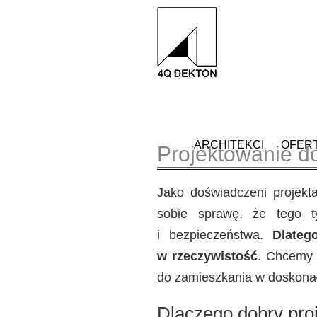
ARCHITEKCI
OFER
Projektowanie d
Jako doświadczeni projekt
sobie sprawę, że tego ty
i bezpieczeństwa.
Dlateg
w rzeczywistość
. Chcemy 
do zamieszkania w doskon
Dlaczego dobry pro