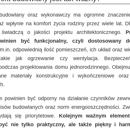
 budowlany oraz wykonawczy ma ogromne znaczenie 
aż wpłynie na komfort życia rodziny przez wiele lat. 
 świadczą o jakości projektu architektonicznego.
P
inien być funkcjonalny, czyli dostosowany d
m.in. odpowiednią ilość pomieszczeń, ich układ oraz w
 takie jak ogrzewanie czy wentylacja. Bezpiecze
odczas projektowania domu jednorodzinnego. Obejmu
ne materiały konstrukcyjne i wykończeniowe oraz 
h.
 powinien być odporny na działanie czynników zewnęt
isów budowlanych oraz norm energooszczędności. Zwła
ydają się priorytetowe.
Kolejnym ważnym element
być nie tylko praktyczny, ale także piękny i har