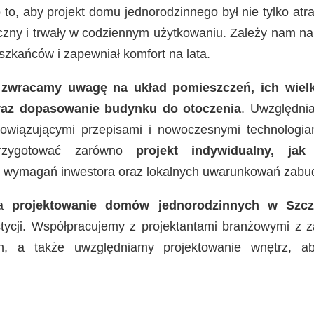
 to, aby projekt domu jednorodzinnego był nie tylko atr
zny i trwały w codziennym użytkowaniu. Zależy nam n
zkańców i zapewniał komfort na lata.
zwracamy uwagę na układ pomieszczeń, ich wielko
oraz dopasowanie budynku do otoczenia
. Uwzględni
bowiązującymi przepisami i nowoczesnymi technologi
ygotować zarówno
projekt indywidualny, jak
 wymagań inwestora oraz lokalnych uwarunkowań zabu
ca
projektowanie domów jednorodzinnych w Szcz
ycji. Współpracujemy z projektantami branżowymi z zak
ych, a także uwzględniamy projektowanie wnętrz, ab