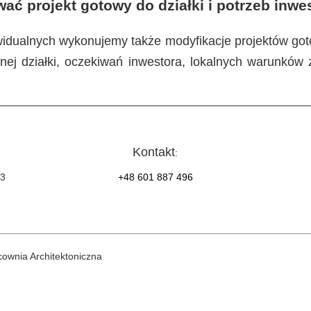
ć projekt gotowy do działki i potrzeb inwe
widualnych wykonujemy także modyfikacje projektów g
j działki, oczekiwań inwestora, lokalnych warunków z
Kontakt
:
/3
+48 601 887 496
wnia Architektoniczna