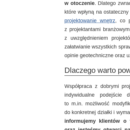
w otoczenie
. Dlatego zwra
które wpłyną na ostateczny
projektowanie wnętrz
, co 
z projektantami branżowymi
z uwzględnieniem projektó
załatwianie wszystkich spr
opinie geotechniczne oraz 
Dlaczego warto pow
Współpraca z dobrymi pro
indywidualne podejście 
to m.in. możliwość modyfi
do konkretnej działki i wy
informujemy klientów o 
oraz jesteśmy otwarci n