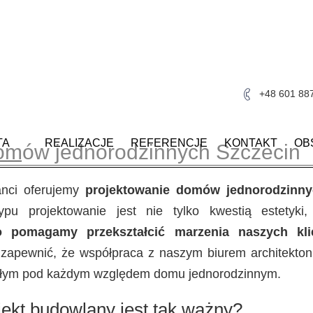
+48 601 88
TA
REALIZACJE
REFERENCJE
KONTAKT
OB
omów jednorodzinnych Szczecin
anci oferujemy
projektowanie domów jednorodzinny
pu projektowanie jest nie tylko kwestią estetyki, 
o pomagamy przekształcić marzenia naszych k
zapewnić, że współpraca z naszym biurem architektoni
ałym pod każdym względem domu jednorodzinnym.
jekt budowlany jest tak ważny?