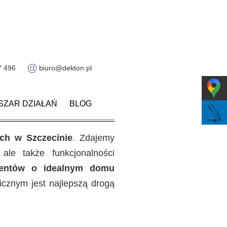
7 496
biuro@dekton.pl
SZAR DZIAŁAŃ
BLOG
ch w Szczecinie
. Zdajemy
ale także funkcjonalności
lientów o idealnym domu
cznym jest najlepszą drogą